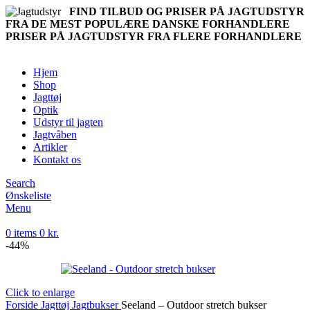
FIND TILBUD OG PRISER PÅ JAGTUDSTYR
FRA DE MEST POPULÆRE DANSKE FORHANDLERE
PRISER PÅ JAGTUDSTYR FRA FLERE FORHANDLERE
Hjem
Shop
Jagttøj
Optik
Udstyr til jagten
Jagtvåben
Artikler
Kontakt os
Search
Ønskeliste
Menu
0
items
0
kr.
-44%
Click to enlarge
Forside
Jagttøj
Jagtbukser
Seeland – Outdoor stretch bukser