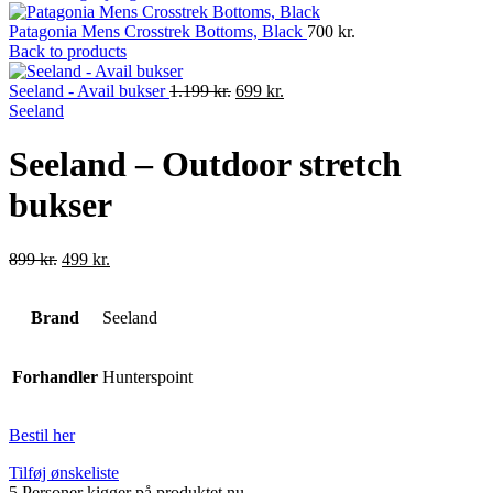
Patagonia Mens Crosstrek Bottoms, Black
700
kr.
Back to products
Original
Current
Seeland - Avail bukser
1.199
kr.
699
kr.
price
price
Seeland
was:
is:
1.199 kr..
699 kr..
Seeland – Outdoor stretch
bukser
Original
Current
899
kr.
499
kr.
price
price
was:
is:
Brand
899 kr..
Seeland
499 kr..
Forhandler
Hunterspoint
Bestil her
Tilføj ønskeliste
5
Personer kigger på produktet nu