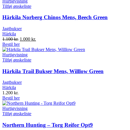
Hurtigvisning
Tilføj ønskeliste
Härkila Norberg Chinos Mens, Beech Green
Jagtbukser
Härkila
Original
Current
1.100
kr.
1.000
kr.
price
price
Bestil her
was:
is:
1.100 kr..
1.000 kr..
Hurtigvisning
Tilføj ønskeliste
Härkila Trail Bukser Mens, Willlow Green
Jagtbukser
Härkila
1.200
kr.
Bestil her
Hurtigvisning
Tilføj ønskeliste
Northern Hunting – Torg Reifor Opt9