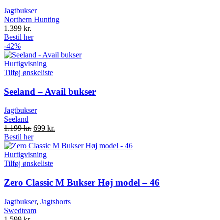
Jagtbukser
Northern Hunting
1.399
kr.
Bestil her
-42%
Hurtigvisning
Tilføj ønskeliste
Seeland – Avail bukser
Jagtbukser
Seeland
Original
Current
1.199
kr.
699
kr.
price
price
Bestil her
was:
is:
1.199 kr..
699 kr..
Hurtigvisning
Tilføj ønskeliste
Zero Classic M Bukser Høj model – 46
Jagtbukser
,
Jagtshorts
Swedteam
1.599
kr.