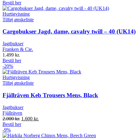
Bestil her
Hurtigvisning
Tilføj ønskeliste
Cargobukser Jagd, dame, cavalry twill – 40 (UK14)
Jagtbukser
Franken & Cie.
1.499
kr.
Bestil her
-20%
Hurtigvisning
Tilføj ønskeliste
Fjällräven Keb Trousers Mens, Black
Jagtbukser
Fjällräven
Original
Current
2.000
kr.
1.600
kr.
price
price
Bestil her
was:
is:
-9%
2.000 kr..
1.600 kr..