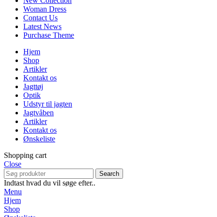
New Collection
Woman Dress
Contact Us
Latest News
Purchase Theme
Hjem
Shop
Artikler
Kontakt os
Jagttøj
Optik
Udstyr til jagten
Jagtvåben
Artikler
Kontakt os
Ønskeliste
Shopping cart
Close
Search
Indtast hvad du vil søge efter..
Menu
Hjem
Shop