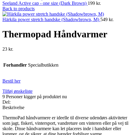
Seeland Active cap - one size (Dark Brown)
199
kr.
Back to products
Härkila power stretch handske (Shadowbrown, M)
549
kr.
Thermopad Håndvarmer
23
kr.
Forhandler
Specialbutikken
Bestil her
Tilføj ønskeliste
9
Personer kigger på produktet nu
Del:
Beskrivelse
ThermoPad håndvarmere er ideelle til diverse udendørs aktiviteter
som jagt, fiskeri, vintersport, vandreture om vinteren eller på vej til
skole. Disse håndvarmere kan let placeres inde i handsker eller
lommer, og de sikrer, at dine hænder forbliver varme