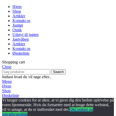
Hjem
Shop
Artikler
Kontakt os
Jagttøj
Optik
Udstyr til jagten
Jagtvåben
Artikler
Kontakt os
Ønskeliste
Shopping cart
Close
Search
Indtast hvad du vil søge efter..
Menu
Hjem
Shop
Ønskeliste
Vi bruger cookies for at sikre, at vi giver dig den bedste oplevelse på
vores hjemmeside. Hvis du fortsætter med at bruge dette websted,
vil vi antage, at du er indforstået med det.
Ok
Cookies og
privatlivspolitik