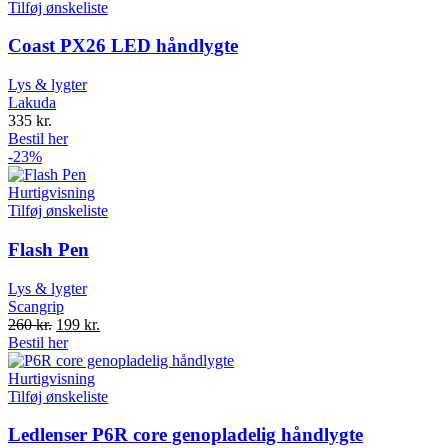
Tilføj ønskeliste
Coast PX26 LED håndlygte
Lys & lygter
Lakuda
335
kr.
Bestil her
-23%
Hurtigvisning
Tilføj ønskeliste
Flash Pen
Lys & lygter
Scangrip
Original
Current
260
kr.
199
kr.
price
price
Bestil her
was:
is:
260 kr..
199 kr..
Hurtigvisning
Tilføj ønskeliste
Ledlenser P6R core genopladelig håndlygte