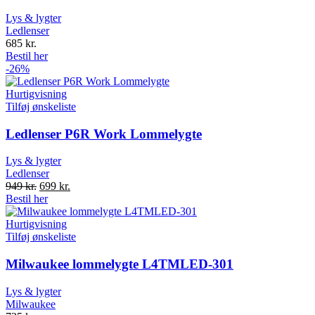
Lys & lygter
Ledlenser
685
kr.
Bestil her
-26%
Hurtigvisning
Tilføj ønskeliste
Ledlenser P6R Work Lommelygte
Lys & lygter
Ledlenser
Original
Current
949
kr.
699
kr.
price
price
Bestil her
was:
is:
949 kr..
699 kr..
Hurtigvisning
Tilføj ønskeliste
Milwaukee lommelygte L4TMLED-301
Lys & lygter
Milwaukee