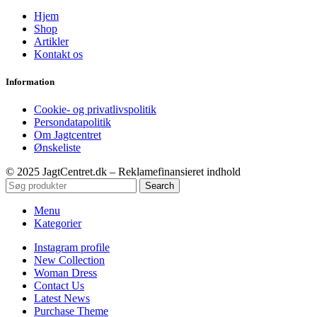
Hjem
Shop
Artikler
Kontakt os
Information
Cookie- og privatlivspolitik
Persondatapolitik
Om Jagtcentret
Ønskeliste
© 2025 JagtCentret.dk – Reklamefinansieret indhold
Search
Menu
Kategorier
Instagram profile
New Collection
Woman Dress
Contact Us
Latest News
Purchase Theme