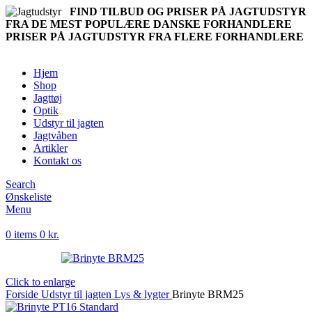
FIND TILBUD OG PRISER PÅ JAGTUDSTYR
FRA DE MEST POPULÆRE DANSKE FORHANDLERE
PRISER PÅ JAGTUDSTYR FRA FLERE FORHANDLERE
Hjem
Shop
Jagttøj
Optik
Udstyr til jagten
Jagtvåben
Artikler
Kontakt os
Search
Ønskeliste
Menu
0
items
0
kr.
Click to enlarge
Forside
Udstyr til jagten
Lys & lygter
Brinyte BRM25