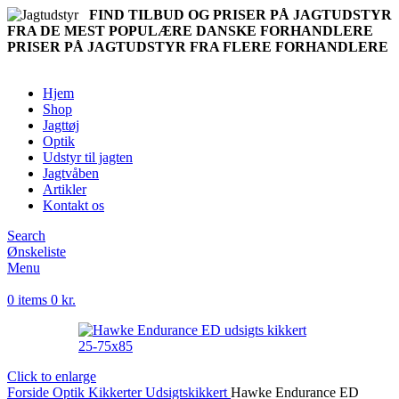
FIND TILBUD OG PRISER PÅ JAGTUDSTYR
FRA DE MEST POPULÆRE DANSKE FORHANDLERE
PRISER PÅ JAGTUDSTYR FRA FLERE FORHANDLERE
Hjem
Shop
Jagttøj
Optik
Udstyr til jagten
Jagtvåben
Artikler
Kontakt os
Search
Ønskeliste
Menu
0
items
0
kr.
Click to enlarge
Forside
Optik
Kikkerter
Udsigtskikkert
Hawke Endurance ED