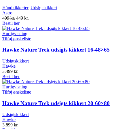
Håndkikkerter
,
Udsigtskikkert
Astro
Original
Current
499
kr.
449
kr.
price
price
Bestil her
was:
is:
499 kr..
449 kr..
Hurtigvisning
Tilføj ønskeliste
Hawke Nature Trek udsigts kikkert 16-48×65
Udsigtskikkert
Hawke
3.499
kr.
Bestil her
Hurtigvisning
Tilføj ønskeliste
Hawke Nature Trek udsigts kikkert 20-60×80
Udsigtskikkert
Hawke
3.899
kr.