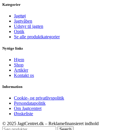
Kategorier
Jagttøj
Jagtvåben
Udstyr til jagten
Optik
Se alle produktkategorier
Nyttige links
Hjem
Shop
Artikler
Kontakt os
Information
Cookie- og privatlivspolitik
Persondatapolitik
Om Jagtcentret
Ønskeliste
© 2025 JagtCentret.dk – Reklamefinansieret indhold
Search