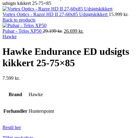
udsigts kikkert 25-75×85
Vortex Optics - Razor HD II 27-60x85 Udsigtskikkert
15.999
kr.
Back to products
Original
Current
Pulsar - Telos XP50
29.199
kr.
26.699
kr.
price
price
Hawke
was:
is:
29.199 kr..
26.699 kr..
Hawke Endurance ED udsigts
kikkert 25-75×85
7.599
kr.
Brand
Hawke
Forhandler
Hunterspoint
Bestil her
Tilføj ønskeliste