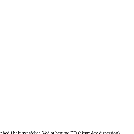
ed i hele synsfeltet. Ved at benytte ED (ekstra-lav dispersion)