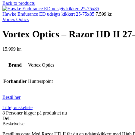
Back to products
Hawke Endurance ED udsigts kikkert 25-75x85
7.599
kr.
Vortex Optics
Vortex Optics – Razor HD II 27
15.999
kr.
Brand
Vortex Optics
Forhandler
Hunterspoint
Bestil her
Tilføj ønskeliste
8
Personer kigger på produktet nu
Del:
Beskrivelse
Bestillingsvare Med Razor HD II får du en udsigtskikkert med High Den