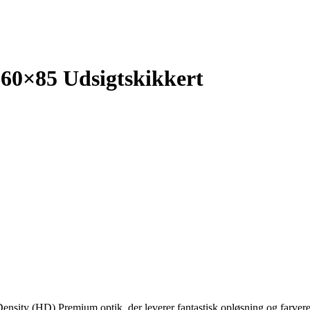
-60×85 Udsigtskikkert
sity (HD) Premium optik, der leverer fantastisk opløsning og farverenh