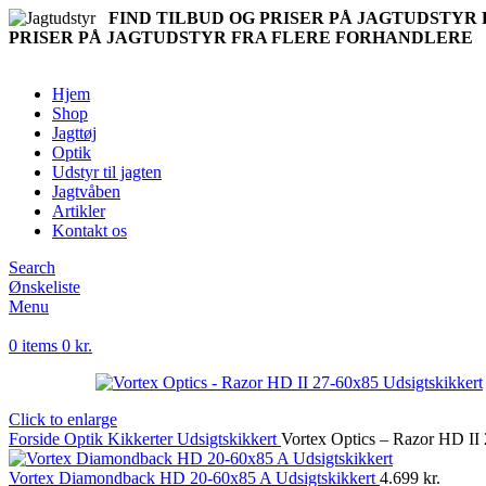
FIND TILBUD OG PRISER PÅ JAGTUDSTY
PRISER PÅ JAGTUDSTYR FRA FLERE FORHANDLERE
Hjem
Shop
Jagttøj
Optik
Udstyr til jagten
Jagtvåben
Artikler
Kontakt os
Search
Ønskeliste
Menu
0
items
0
kr.
Click to enlarge
Forside
Optik
Kikkerter
Udsigtskikkert
Vortex Optics – Razor HD II
Vortex Diamondback HD 20-60x85 A Udsigtskikkert
4.699
kr.