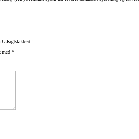
 Udsigtskikkert”
et med
*