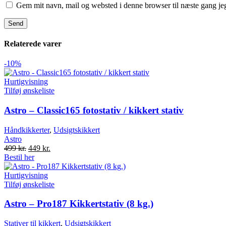
Gem mit navn, mail og websted i denne browser til næste gang j
Relaterede varer
-10%
Hurtigvisning
Tilføj ønskeliste
Astro – Classic165 fotostativ / kikkert stativ
Håndkikkerter
,
Udsigtskikkert
Astro
Original
Current
499
kr.
449
kr.
price
price
Bestil her
was:
is:
499 kr..
449 kr..
Hurtigvisning
Tilføj ønskeliste
Astro – Pro187 Kikkertstativ (8 kg.)
Stativer til kikkert
,
Udsigtskikkert