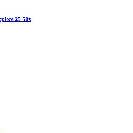
epiece 25-50x
t