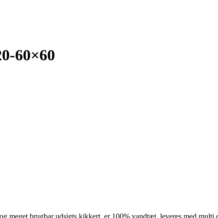
20-60×60
 meget brugbar udsigts kikkert, er 100% vandtæt, leveres med multi co