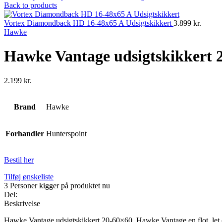
Back to products
Vortex Diamondback HD 16-48x65 A Udsigtskikkert
3.899
kr.
Hawke
Hawke Vantage udsigtskikkert 
2.199
kr.
Brand
Hawke
Forhandler
Hunterspoint
Bestil her
Tilføj ønskeliste
3
Personer kigger på produktet nu
Del:
Beskrivelse
Hawke Vantage udsigtskikkert 20-60×60. Hawke Vantage en flot, let og