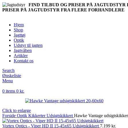
FIND TILBUD OG PRISER PÅ JAGTUDSTY
PRISER PÅ JAGTUDSTYR FRA FLERE FORHANDLERE
Hjem
Shop
Jagttøj
Optik
Udstyr til jagten
Jagtvåben
Artikler
Kontakt os
Search
Ønskeliste
Menu
0
items
0
kr.
Click to enlarge
Forside
Optik
Kikkerter
Udsigtskikkert
Hawke Vantage udsigtskikker
Vortex Optics - Viper HD II 15-45x65 Udsigtskikkert
7.199
kr.