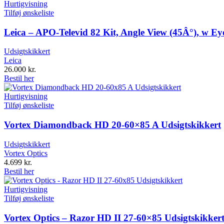
Hurtigvisning
Tilføj ønskeliste
Leica – APO-Televid 82 Kit, Angle View (45Â°), w Ey
Udsigtskikkert
Leica
26.000
kr.
Bestil her
Hurtigvisning
Tilføj ønskeliste
Vortex Diamondback HD 20-60×85 A Udsigtskikkert
Udsigtskikkert
Vortex Optics
4.699
kr.
Bestil her
Hurtigvisning
Tilføj ønskeliste
Vortex Optics – Razor HD II 27-60×85 Udsigtskikker