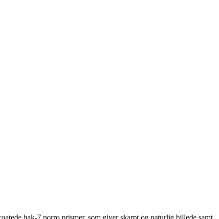
atede bak-7 porro prismer, som giver skarpt og naturlig billede samt