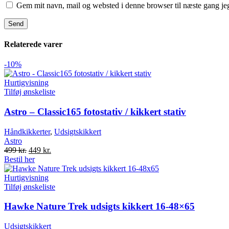
Gem mit navn, mail og websted i denne browser til næste gang j
Relaterede varer
-10%
Hurtigvisning
Tilføj ønskeliste
Astro – Classic165 fotostativ / kikkert stativ
Håndkikkerter
,
Udsigtskikkert
Astro
Original
Current
499
kr.
449
kr.
price
price
Bestil her
was:
is:
499 kr..
449 kr..
Hurtigvisning
Tilføj ønskeliste
Hawke Nature Trek udsigts kikkert 16-48×65
Udsigtskikkert