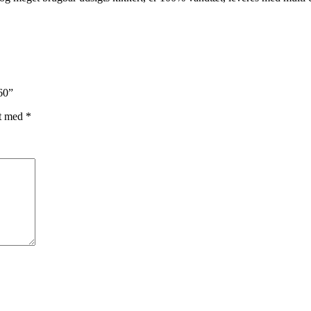
60”
et med
*