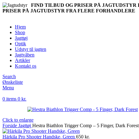
FIND TILBUD OG PRISER PÅ JAGTUDSTY
PRISER PÅ JAGTUDSTYR FRA FLERE FORHANDLERE
Hjem
Shop
Jagttøj
Optik
Udstyr til jagten
Jagtvåben
Artikler
Kontakt os
Search
Ønskeliste
Menu
0
items
0
kr.
Click to enlarge
Forside
Jagttøj
Hestra Biathlon Trigger Comp – 5 Finger, Dark Forest
Härkila Pro Shooter Handske, Green
650
kr.