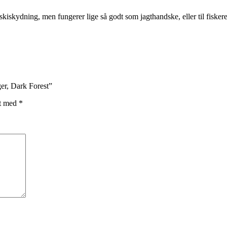
kiskydning, men fungerer lige så godt som jagthandske, eller til fiskeren
er, Dark Forest”
et med
*