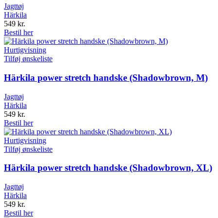
Jagttøj
Härkila
549
kr.
Bestil her
Hurtigvisning
Tilføj ønskeliste
Härkila power stretch handske (Shadowbrown, M)
Jagttøj
Härkila
549
kr.
Bestil her
Hurtigvisning
Tilføj ønskeliste
Härkila power stretch handske (Shadowbrown, XL)
Jagttøj
Härkila
549
kr.
Bestil her