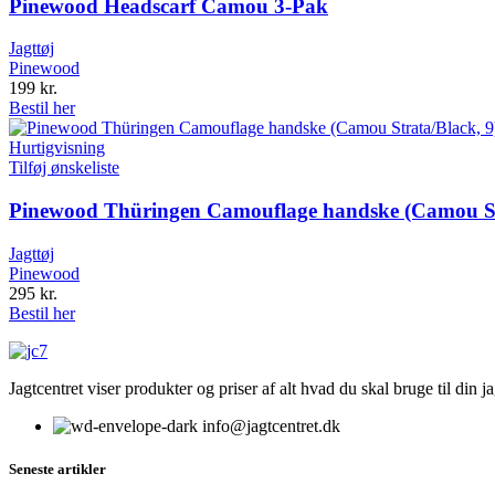
Pinewood Headscarf Camou 3-Pak
Jagttøj
Pinewood
199
kr.
Bestil her
Hurtigvisning
Tilføj ønskeliste
Pinewood Thüringen Camouflage handske (Camou Str
Jagttøj
Pinewood
295
kr.
Bestil her
Jagtcentret viser produkter og priser af alt hvad du skal bruge til din 
info@jagtcentret.dk
Seneste artikler