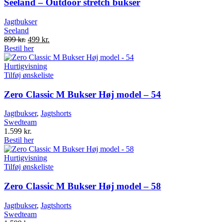
Seeland – Outdoor stretch bukser
Jagtbukser
Seeland
Original
Current
899
kr.
499
kr.
price
price
Bestil her
was:
is:
899 kr..
499 kr..
Hurtigvisning
Tilføj ønskeliste
Zero Classic M Bukser Høj model – 54
Jagtbukser
,
Jagtshorts
Swedteam
1.599
kr.
Bestil her
Hurtigvisning
Tilføj ønskeliste
Zero Classic M Bukser Høj model – 58
Jagtbukser
,
Jagtshorts
Swedteam