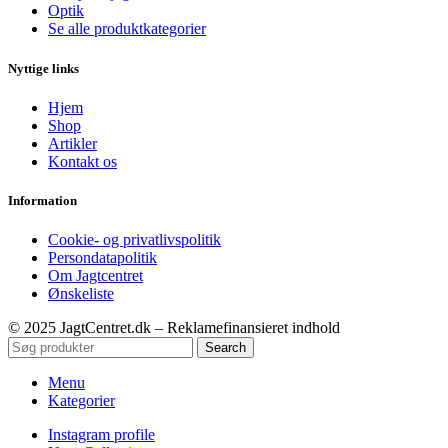
Optik
Se alle produktkategorier
Nyttige links
Hjem
Shop
Artikler
Kontakt os
Information
Cookie- og privatlivspolitik
Persondatapolitik
Om Jagtcentret
Ønskeliste
© 2025 JagtCentret.dk – Reklamefinansieret indhold
Search
Menu
Kategorier
Instagram profile