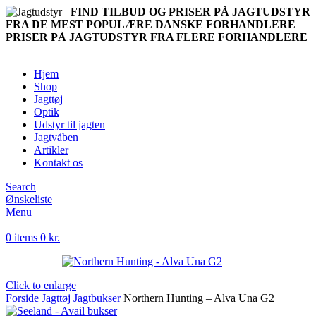
FIND TILBUD OG PRISER PÅ JAGTUDSTYR
FRA DE MEST POPULÆRE DANSKE FORHANDLERE
PRISER PÅ JAGTUDSTYR FRA FLERE FORHANDLERE
Hjem
Shop
Jagttøj
Optik
Udstyr til jagten
Jagtvåben
Artikler
Kontakt os
Search
Ønskeliste
Menu
0
items
0
kr.
Click to enlarge
Forside
Jagttøj
Jagtbukser
Northern Hunting – Alva Una G2