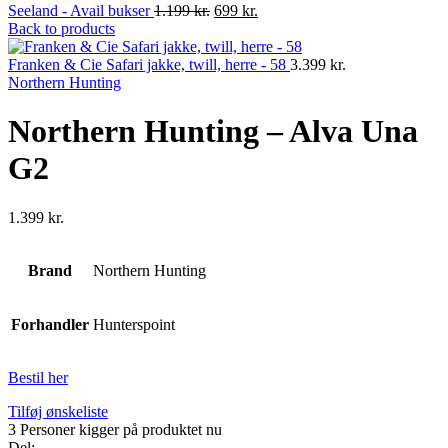
Original
Current
Seeland - Avail bukser
1.199
kr.
699
kr.
price
price
Back to products
was:
is:
1.199 kr..
699 kr..
Franken & Cie Safari jakke, twill, herre - 58
3.399
kr.
Northern Hunting
Northern Hunting – Alva Una
G2
1.399
kr.
Brand
Northern Hunting
Forhandler
Hunterspoint
Bestil her
Tilføj ønskeliste
3
Personer kigger på produktet nu
Del: