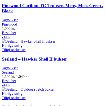
Pinewood Caribou TC Trousers Mens, Moss Green /
Black
Jagtbukser
Pinewood
1.000
kr.
Bestil her
-34%
Hurtigvisning
Tilføj ønskeliste
Seeland – Hawker Shell II bukser
Jagtbukser
Seeland
Original
Current
1.599
kr.
1.049
kr.
price
price
Bestil her
was:
is:
-44%
1.599 kr..
1.049 kr..
Hurtigvisning
Tilføj ønskeliste