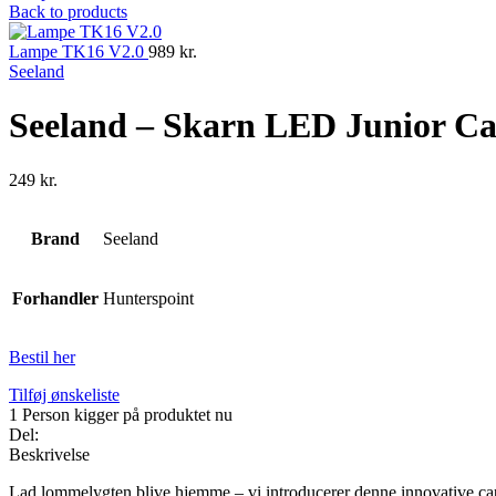
Back to products
Lampe TK16 V2.0
989
kr.
Seeland
Seeland – Skarn LED Junior C
249
kr.
Brand
Seeland
Forhandler
Hunterspoint
Bestil her
Tilføj ønskeliste
1
Person kigger på produktet nu
Del:
Beskrivelse
Lad lommelygten blive hjemme – vi introducerer denne innovative cap