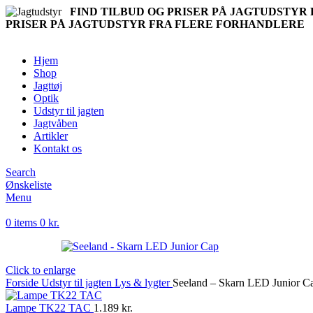
FIND TILBUD OG PRISER PÅ JAGTUDSTY
PRISER PÅ JAGTUDSTYR FRA FLERE FORHANDLERE
Hjem
Shop
Jagttøj
Optik
Udstyr til jagten
Jagtvåben
Artikler
Kontakt os
Search
Ønskeliste
Menu
0
items
0
kr.
Click to enlarge
Forside
Udstyr til jagten
Lys & lygter
Seeland – Skarn LED Junior C
Lampe TK22 TAC
1.189
kr.