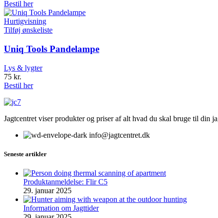
Bestil her
Hurtigvisning
Tilføj ønskeliste
Uniq Tools Pandelampe
Lys & lygter
75
kr.
Bestil her
Jagtcentret viser produkter og priser af alt hvad du skal bruge til din 
info@jagtcentret.dk
Seneste artikler
Produktanmeldelse: Flir C5
29. januar 2025
Information om Jagttider
29. januar 2025