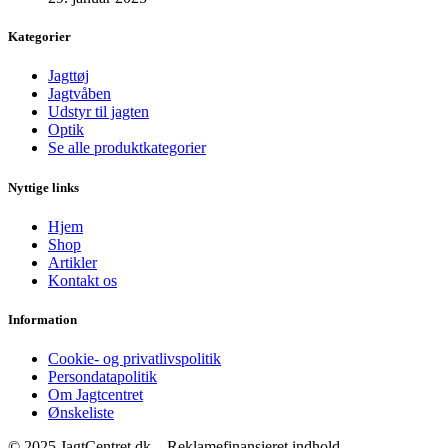
Kategorier
Jagttøj
Jagtvåben
Udstyr til jagten
Optik
Se alle produktkategorier
Nyttige links
Hjem
Shop
Artikler
Kontakt os
Information
Cookie- og privatlivspolitik
Persondatapolitik
Om Jagtcentret
Ønskeliste
© 2025 JagtCentret.dk – Reklamefinansieret indhold