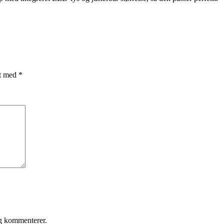
et med
*
eg kommenterer.