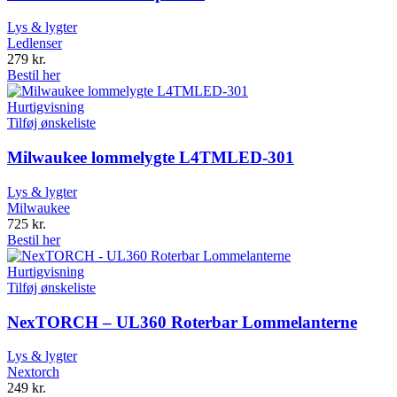
Lys & lygter
Ledlenser
279
kr.
Bestil her
Hurtigvisning
Tilføj ønskeliste
Milwaukee lommelygte L4TMLED-301
Lys & lygter
Milwaukee
725
kr.
Bestil her
Hurtigvisning
Tilføj ønskeliste
NexTORCH – UL360 Roterbar Lommelanterne
Lys & lygter
Nextorch
249
kr.