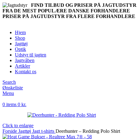
FIND TILBUD OG PRISER PÅ JAGTUDSTYR
FRA DE MEST POPULÆRE DANSKE FORHANDLERE
PRISER PÅ JAGTUDSTYR FRA FLERE FORHANDLERE
Hjem
Shop
Jagttøj
Optik
Udstyr til jagten
Jagtvåben
Artikler
Kontakt os
Search
Ønskeliste
Menu
0
items
0
kr.
Click to enlarge
Forside
Jagttøj
Jagt t-shirts
Deerhunter – Redding Polo Shirt