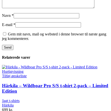
Navn
*
E-mail
*
Gem mit navn, mail og websted i denne browser til næste gang
jeg kommenterer.
Relaterede varer
Hurtigvisning
Tilføj ønskeliste
Härkila – Wildboar Pro S/S t-shirt 2-pack – Limited
Edition
Jagt t-shirts
Härkila
699
kr.